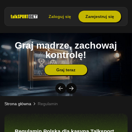
Zaloguj się
Zarejestruj się
Graj mądrze, zachowaj
kontrolę!
Graj teraz
Strona główna
Regulamin
Regulamin Polska dla kasyna Talksport