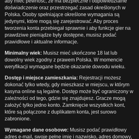
aby mieć pewność, że ma bezpieczne i odpowiedzialne
doświadczenie oraz przestrzegać zasad określonych w
Polska. Osoby spełniające określone wymagania są
jedynymi, które mogą się zarejestrować. Aby proces
tworzenia konta przebiegał sprawnie i aby funkcje gier na
prawdziwe pieniądze były dostępne, musisz podać
prawidłowe i aktualne informacje.
Minimalny wiek:
Musisz mieć ukończone 18 lat lub
dowolny wiek zgodny z prawem Polska. W momencie
weryfikacji wymagane będzie okazanie dowodu wieku.
Dostęp i miejsce zamieszkania:
Rejestracji możesz
dokonać tylko wtedy, gdy mieszkasz w miejscu, w którym
kasyna online są legalne. Dostęp może być ograniczony w
zależności od tego, gdzie się znajdujesz. Gracze mogą
założyć tylko jedno konto. Zamknięcie wszystkich kont,
które są połączone z duplikatem konta, jest surowo
zabronione.
Wymagane dane osobowe:
Musisz podać prawidłowy
adres e-mail, swoje pełne imię i nazwisko, adres domowy,