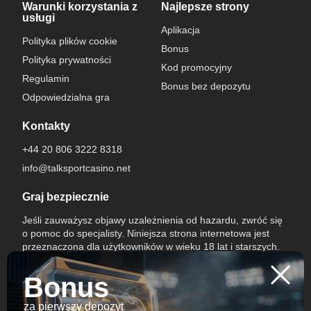
Warunki korzystania z
Najlepsze strony
usługi
Aplikacja
Polityka plików cookie
Bonus
Polityka prywatności
Kod promocyjny
Regulamin
Bonus bez depozytu
Odpowiedzialna gra
Kontakty
+44 20 806 3222 8318
info@talksportcasino.net
Graj bezpiecznie
Jeśli zauważysz objawy uzależnienia od hazardu, zwróć się
o pomoc do specjalisty. Niniejsza strona internetowa jest
przeznaczona dla użytkowników w wieku 18 lat i starszych.
Bonus
za pierwszy depozyt