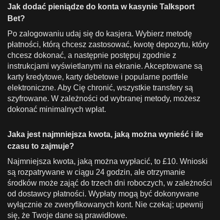
Jak dodać pieniądze do konta w kasynie Talksport
Bet?
Po zalogowaniu udaj się do kasjera. Wybierz metodę
płatności, którą chcesz zastosować, kwotę depozytu, który
chcesz dokonać, a następnie postępuj zgodnie z
instrukcjami wyświetlanymi na ekranie. Akceptowane są
karty kredytowe, karty debetowe i popularne portfele
elektroniczne. Aby Cię chronić, wszystkie transfery są
szyfrowane. W zależności od wybranej metody, możesz
dokonać minimalnych wpłat.
Jaka jest najmniejsza kwota, jaką można wynieść i ile
czasu to zajmuje?
Najmniejsza kwota, jaką można wypłacić, to £10. Wnioski
są rozpatrywane w ciągu 24 godzin, ale otrzymanie
środków może zająć do trzech dni roboczych, w zależności
od dostawcy płatności. Wypłaty mogą być dokonywane
wyłącznie ze zweryfikowanych kont. Nie czekaj; upewnij
się, że Twoje dane są prawidłowe.