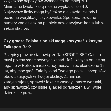
Większość depozytów wymaga co najmniej zł10.
Minimalna kwota, którą można wypłacić, to zł10.
Najwyższe limity mogą być różne dla każdej metody i
poziomu weryfikacji użytkownika. Spersonalizowane
numery znajdziesz na pulpicie nawigacyjnym konta lub w
sekcji płatności.
Czy gracze Polska z polski mogą korzystać z kasyna
Talksport Bet?
Przepisy prawne stanowią, że TalkSPORT BET Casino
musi przestrzegać pewnych zasad. Jeśli kasyna online są
legalne w Polska, mieszkańcy muszą mieć ukończone 18
lat, aby móc grać. Zależy to od Twojego polski i przepisów
obowiązujących w Twojej okolicy. Zanim się
zarejestrujesz, sprawdź lokalne zasady i nasze warunki,
aby sprawdzić, czy istnieją jakieś ograniczenia w Twojej
dziedzinie prawa.