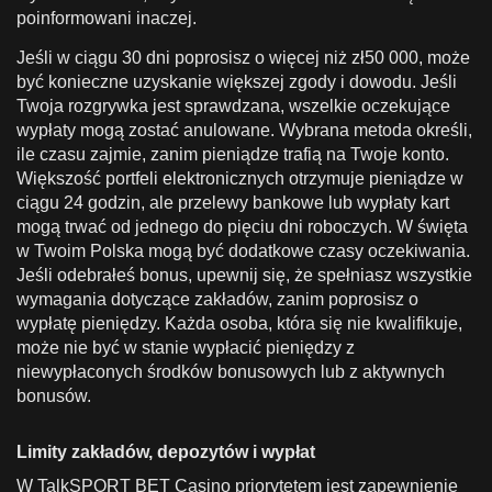
poinformowani inaczej.
Jeśli w ciągu 30 dni poprosisz o więcej niż zł50 000, może
być konieczne uzyskanie większej zgody i dowodu. Jeśli
Twoja rozgrywka jest sprawdzana, wszelkie oczekujące
wypłaty mogą zostać anulowane. Wybrana metoda określi,
ile czasu zajmie, zanim pieniądze trafią na Twoje konto.
Większość portfeli elektronicznych otrzymuje pieniądze w
ciągu 24 godzin, ale przelewy bankowe lub wypłaty kart
mogą trwać od jednego do pięciu dni roboczych. W święta
w Twoim Polska mogą być dodatkowe czasy oczekiwania.
Jeśli odebrałeś bonus, upewnij się, że spełniasz wszystkie
wymagania dotyczące zakładów, zanim poprosisz o
wypłatę pieniędzy. Każda osoba, która się nie kwalifikuje,
może nie być w stanie wypłacić pieniędzy z
niewypłaconych środków bonusowych lub z aktywnych
bonusów.
Limity zakładów, depozytów i wypłat
W TalkSPORT BET Casino priorytetem jest zapewnienie