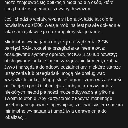
może znajdować się aplikacja mobilna dla osób, które
chcą bardziej spersonalizowanych wrażeń.
Jeśli chodzi o wpłaty, wypłaty i bonusy, takie jak oferta
powitalna do zł200, wersja mobilna jest prawie dokładnie
taka sama jak wersja na komputery stacjonarne.
Minimalne wymagania dotyczące urządzenia: 2 GB
pamięci RAM, aktualna przeglądarka internetowa;
obsługiwane systemy operacyjne: iOS 12.0 lub nowszy;
obsługiwane funkcje: pełne zarządzanie kontem, czat na
żywo i narzędzia do odpowiedzialnej gry; niektóre starsze
urządzenia lub przeglądarki mogą nie obsługiwać
wszystkich funkcji. Mogą istnieć ograniczenia w zależności
od Twojego polski lub miejsca pobytu, a korzystanie z
niektórych metod płatności może odbywać się tylko na
Twoim telefonie. Aby korzystanie z kasyna mobilnego
przebiegało sprawnie, upewnij się, że Twój system spełnia
minimalne wymagania i umożliwia uprawnienia do
lokalizacji.