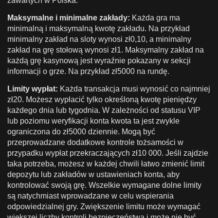
zawartych w Polska.
Maksymalne i minimalne zakłady:
Każda gra ma
minimalną i maksymalną kwotę zakładu. Na przykład
minimalny zakład na sloty wynosi zł0,10, a minimalny
zakład na grę stołową wynosi zł1. Maksymalny zakład na
każdą grę kasynową jest wyraźnie pokazany w sekcji
informacji o grze. Na przykład zł5000 na rundę.
Limity wypłat:
Każda transakcja musi wynosić co najmniej
zł20. Możesz wypłacić tylko określoną kwotę pieniędzy
każdego dnia lub tygodnia. W zależności od statusu VIP
lub poziomu weryfikacji konta kwota ta jest zwykle
ograniczona do zł5000 dziennie. Mogą być
przeprowadzane dodatkowe kontrole tożsamości w
przypadku wypłat przekraczających zł10 000. Jeśli zajdzie
taka potrzeba, możesz w każdej chwili łatwo zmienić limit
depozytu lub zakładów w ustawieniach konta, aby
kontrolować swoją grę. Wszelkie wymagane dolne limity
są natychmiast wprowadzane w celu wspierania
odpowiedzialnej gry. Zwiększenie limitu może wymagać
większej liczby kontroli bezpieczeństwa i może nie być