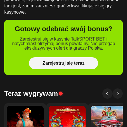
tam jest, zanim zaczniesz grać w kwalifikujące się gry
kasynowe.
Gotowy odebrać swój bonus?
Zarejestruj się w kasynie TalkSPORT BET i
natychmiast otrzymaj bonus powitalny. Nie przegap
ekskluzywnych ofert dla graczy Polska.
Zarejestruj się teraz
Teraz wygrywam