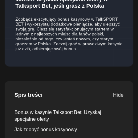
Talksport Bet, jeśli grasz z Polska
Zdobądź ekscytujący bonus kasynowy w TalkSPORT
BET i wykorzystaj dodatkowe pieniądze, aby ulepszyć
swoją grę. Ciesz się satysfakcjonującym startem w
jednym z najlepszych miejsc dla fanów polski,
niezależnie od tego, czy jesteś nowym, czy starym
graczem w Polska. Zacznij grać w prawdziwym kasynie
już dziś, odbierając swój bonus.
Spis treści
Hide
Bonus w kasynie Talksport Bet: Uzyskaj
specjalne oferty
Jak zdobyć bonus kasynowy