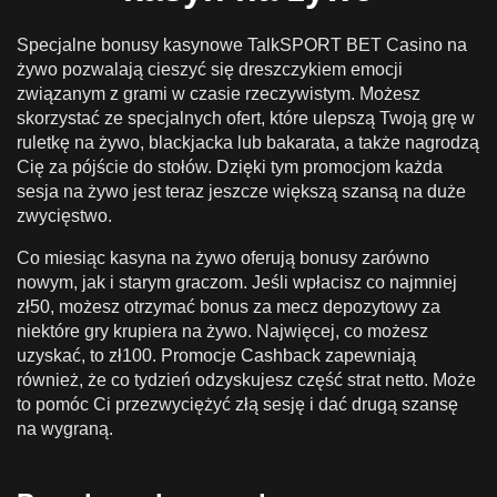
Specjalne bonusy kasynowe TalkSPORT BET Casino na
żywo pozwalają cieszyć się dreszczykiem emocji
związanym z grami w czasie rzeczywistym. Możesz
skorzystać ze specjalnych ofert, które ulepszą Twoją grę w
ruletkę na żywo, blackjacka lub bakarata, a także nagrodzą
Cię za pójście do stołów. Dzięki tym promocjom każda
sesja na żywo jest teraz jeszcze większą szansą na duże
zwycięstwo.
Co miesiąc kasyna na żywo oferują bonusy zarówno
nowym, jak i starym graczom. Jeśli wpłacisz co najmniej
zł50, możesz otrzymać bonus za mecz depozytowy za
niektóre gry krupiera na żywo. Najwięcej, co możesz
uzyskać, to zł100. Promocje Cashback zapewniają
również, że co tydzień odzyskujesz część strat netto. Może
to pomóc Ci przezwyciężyć złą sesję i dać drugą szansę
na wygraną.