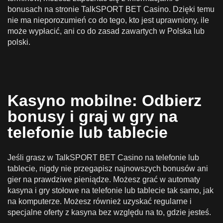
bonusach na stronie TalkSPORT BET Casino. Dzięki temu
nie ma nieporozumień co do tego, kto jest uprawniony, ile
może wypłacić, ani co do zasad zawartych w Polska lub
polski.
Kasyno mobilne: Odbierz
bonusy i graj w gry na
telefonie lub tablecie
Jeśli grasz w TalkSPORT BET Casino na telefonie lub
tablecie, nigdy nie przegapisz najnowszych bonusów ani
gier na prawdziwe pieniądze. Możesz grać w automaty
kasyna i gry stołowe na telefonie lub tablecie tak samo, jak
na komputerze. Możesz również uzyskać regularne i
specjalne oferty z kasyna bez względu na to, gdzie jesteś.