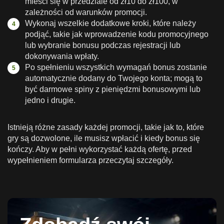
mieści się w przedziale od zł10 do zł100, w
zależności od warunków promocji.
Wykonaj wszelkie dodatkowe kroki, które należy
podjąć, takie jak wprowadzenie kodu promocyjnego
lub wybranie bonusu podczas rejestracji lub
dokonywania wpłaty.
Po spełnieniu wszystkich wymagań bonus zostanie
automatycznie dodany do Twojego konta; mogą to
być darmowe spiny z pieniędzmi bonusowymi lub
jedno i drugie.
Istnieją różne zasady każdej promocji, takie jak to, które
gry są dozwolone, ile musisz wpłacić i kiedy bonus się
kończy. Aby w pełni wykorzystać każdą ofertę, przed
wypełnieniem formularza przeczytaj szczegóły.