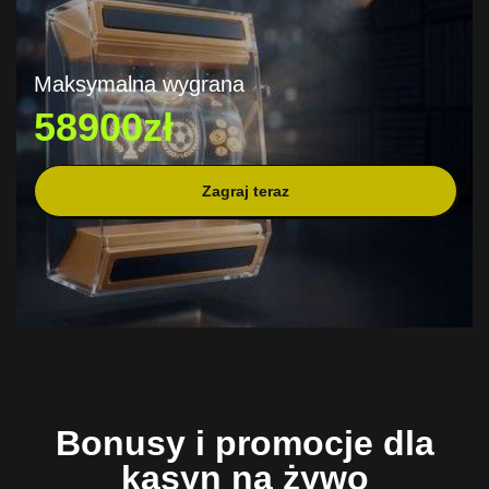
Maksymalna wygrana
58900zł
Zagraj teraz
Bonusy i promocje dla
kasyn na żywo