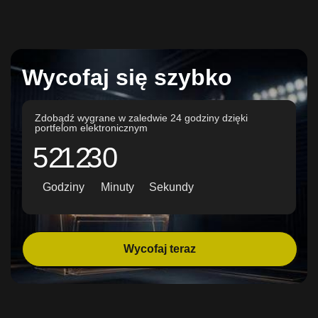
Wycofaj się szybko
Zdobądź wygrane w zaledwie 24 godziny dzięki
portfelom elektronicznym
52
12
29
Godziny
Minuty
Sekundy
Wycofaj teraz