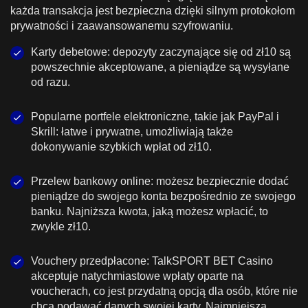
każda transakcja jest bezpieczna dzięki silnym protokołom
prywatności i zaawansowanemu szyfrowaniu.
Karty debetowe: depozyty zaczynające się od zł10 są
powszechnie akceptowane, a pieniądze są wysyłane
od razu.
Popularne portfele elektroniczne, takie jak PayPal i
Skrill: łatwe i prywatne, umożliwiają także
dokonywanie szybkich wpłat od zł10.
Przelew bankowy online: możesz bezpiecznie dodać
pieniądze do swojego konta bezpośrednio ze swojego
banku. Najniższa kwota, jaką możesz wpłacić, to
zwykle zł10.
Vouchery przedpłacone: TalkSPORT BET Casino
akceptuje natychmiastowe wpłaty oparte na
voucherach, co jest przydatną opcją dla osób, które nie
chcą podawać danych swojej karty. Najmniejsza