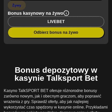
Żywy
Bonus kasynowy na żywo
LIVEBET
Odbierz bonus na żywo
Bonus depozytowy w
kasynie Talksport Bet
Kasyno TalkSPORT BET oferuje różnorodne bonusy
zarówno nowym, jak i obecnym graczom, aby poprawić
wrażenia z gry. Sprawdź oferty, aby jak najlepiej
wykorzystać czas spędzony w kasynie online. Przykładami