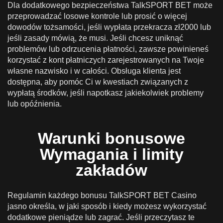
Dla dodatkowego bezpieczeństwa TalkSPORT BET może
przeprowadzać losowe kontrole lub prosić o więcej
dowodów tożsamości, jeśli wypłata przekracza zł2000 lub
jeśli zasady mówią, że musi. Jeśli chcesz uniknąć
problemów lub odrzucenia płatności, zawsze powinieneś
korzystać z kont płatniczych zarejestrowanych na Twoje
własne nazwisko i w całości. Obsługa klienta jest
dostępna, aby pomóc Ci w kwestiach związanych z
wypłatą środków, jeśli napotkasz jakiekolwiek problemy
lub opóźnienia.
Warunki bonusowe
Wymagania i limity
zakładów
Regulamin każdego bonusu TalkSPORT BET Casino
jasno określa, w jaki sposób i kiedy możesz wykorzystać
dodatkowe pieniądze lub zagrać. Jeśli przeczytasz te