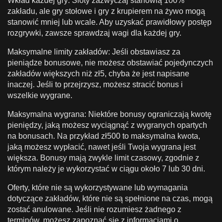
Wkład każdej gry: Sloty zazwyczaj stanowią 100%
zakładu, ale gry stołowe i gry z krupierem na żywo mogą
stanowić mniej lub wcale. Aby uzyskać prawidłowy postęp
rozgrywki, zawsze sprawdzaj wagi dla każdej gry.
Maksymalne limity zakładów: Jeśli obstawiasz za
pieniądze bonusowe, nie możesz obstawiać pojedynczych
zakładów większych niż zł5, chyba że jest napisane
inaczej. Jeśli to przejrzysz, możesz stracić bonus i
wszelkie wygrane.
Maksymalna wygrana: Niektóre bonusy ograniczają kwotę
pieniędzy, jaką możesz wyciągnąć z wygranych opartych
na bonusach. Na przykład zł500 to maksymalna kwota,
jaką możesz wypłacić, nawet jeśli Twoja wygrana jest
większa. Bonusy mają zwykle limit czasowy, zgodnie z
którym należy je wykorzystać w ciągu około 7 lub 30 dni.
Oferty, które nie są wykorzystywane lub wymagania
dotyczące zakładów, które nie są spełnione na czas, mogą
zostać anulowane. Jeśli nie rozumiesz żadnego z
terminów, możesz zapoznać się z informacjami o