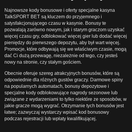
Najnowsze kody bonusowe i oferty specjalne kasyna
TalkSPORT BET są kluczem do przyjemnego i
satysfakcjonującego czasu w kasynie. Bonusy te
pozwalają zarówno nowym, jak i starym graczom uzyskać
więcej czasu gry, odblokować więcej gier lub dodać więcej
pieniędzy do pierwszego depozytu, aby był wart więcej.
Promocje, które odbywają się we właściwym czasie, mogą
dać Ci dużą przewagę, niezależnie od tego, czy jesteś
nowy na stronie, czy stałym gościem.
Obecnie oferuje szereg atrakcyjnych bonusów, które są
odpowiednie dla różnych gustów graczy. Darmowe spiny
na popularnych automatach, bonusy depozytowe i
specjalne kody odblokowujące nagrody sezonowe lub
związane z wydarzeniami to tylko niektóre ze sposobów, w
jakie gracze mogą wygrać. Otrzymanie tych bonusów jest
łatwe; zazwyczaj wystarczy wpisać kod bonusowy
podczas rejestracji lub wpłaty kwalifikującej.