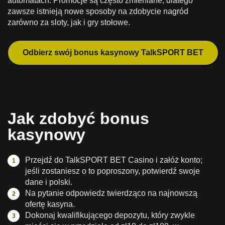
automatach. Promocje są często zmieniane, dlatego
zawsze istnieją nowe sposoby na zdobycie nagród
zarówno za sloty, jak i gry stołowe.
Odbierz swój bonus kasynowy TalkSPORT BET
Jak zdobyć bonus
kasynowy
Przejdź do TalkSPORT BET Casino i załóż konto;
jeśli zostaniesz o to poproszony, potwierdź swoje
dane i polski.
Na pytanie odpowiedz twierdząco na najnowszą
ofertę kasyna.
Dokonaj kwalifikującego depozytu, który zwykle