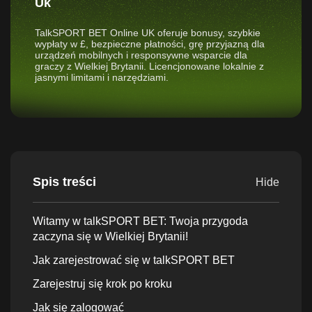
Uk
TalkSPORT BET Online UK oferuje bonusy, szybkie
wypłaty w £, bezpieczne płatności, grę przyjazną dla
urządzeń mobilnych i responsywne wsparcie dla
graczy z Wielkiej Brytanii. Licencjonowane lokalnie z
jasnymi limitami i narzędziami.
Spis treści
Hide
Witamy w talkSPORT BET: Twoja przygoda
zaczyna się w Wielkiej Brytanii!
Jak zarejestrować się w talkSPORT BET
Zarejestruj się krok po kroku
Jak się zalogować