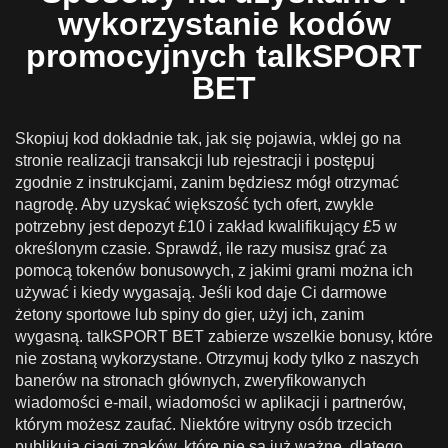
wykorzystanie kodów
promocyjnych talkSPORT
BET
Skopiuj kod dokładnie tak, jak się pojawia, wklej go na
stronie realizacji transakcji lub rejestracji i postępuj
zgodnie z instrukcjami, zanim będziesz mógł otrzymać
nagrodę. Aby uzyskać większość tych ofert, zwykle
potrzebny jest depozyt £10 i zakład kwalifikujący £5 w
określonym czasie. Sprawdź, ile razy musisz grać za
pomocą tokenów bonusowych, z jakimi grami można ich
używać i kiedy wygasają. Jeśli kod daje Ci darmowe
żetony sportowe lub spiny do gier, użyj ich, zanim
wygasną. talkSPORT BET zabierze wszelkie bonusy, które
nie zostaną wykorzystane. Otrzymuj kody tylko z naszych
banerów na stronach głównych, zweryfikowanych
wiadomości e-mail, wiadomości w aplikacji i partnerów,
którym możesz zaufać. Niektóre witryny osób trzecich
publikują ciągi znaków, które nie są już ważne, dlatego