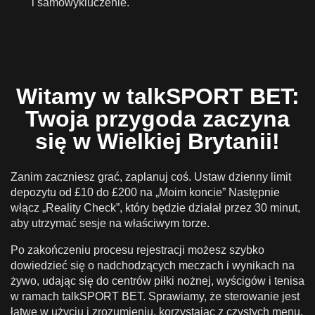
i samowykluczenie.
Witamy w talkSPORT BET:
Twoja przygoda zaczyna
się w Wielkiej Brytanii!
Zanim zaczniesz grać, zaplanuj coś. Ustaw dzienny limit
depozytu od £10 do £200 na „Moim koncie” Następnie
włącz „Reality Check”, który będzie działał przez 30 minut,
aby utrzymać sesje na właściwym torze.
Po zakończeniu procesu rejestracji możesz szybko
dowiedzieć się o nadchodzących meczach i wynikach na
żywo, udając się do centrów piłki nożnej, wyścigów i tenisa
w ramach talkSPORT BET. Sprawiamy, że sterowanie jest
łatwe w użyciu i zrozumieniu, korzystając z czystych menu,