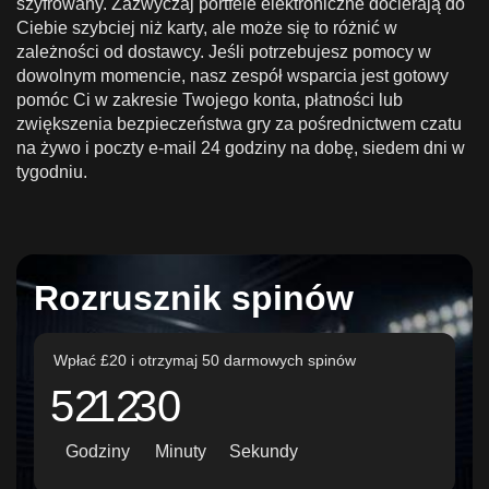
szyfrowany. Zazwyczaj portfele elektroniczne docierają do
Ciebie szybciej niż karty, ale może się to różnić w
zależności od dostawcy. Jeśli potrzebujesz pomocy w
dowolnym momencie, nasz zespół wsparcia jest gotowy
pomóc Ci w zakresie Twojego konta, płatności lub
zwiększenia bezpieczeństwa gry za pośrednictwem czatu
na żywo i poczty e-mail 24 godziny na dobę, siedem dni w
tygodniu.
Rozrusznik spinów
Wpłać £20 i otrzymaj 50 darmowych spinów
52
12
29
Godziny
Minuty
Sekundy