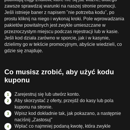
zawsze sprawdzaj warunki na naszej stronie promocji.
Jeśli istnieje baner z napisem "nie potrzeba kodu", po
prostu kliknij na niego i wykonaj kroki. Pole wprowadzania
pakietów powitalnych jest zwykle umieszczane w
przezroczystym miejscu podczas rejestracji lub w kasie.
Jeśli kod działa zarówno w sporcie, jak i w kasynie,
dzielimy go w tekście promocyjnym, abyście wiedzieli, co
gdzie się znajduje.
Co musisz zrobić, aby użyć kodu
kuponu
Zarejestruj się lub utwórz konto.
Aby skorzystać z oferty, przejdź do kasy lub pola
kuponu na stronie.
Wpisz kod dokładnie tak, jak pokazano, a następnie
naciśnij „Zastosuj”
Wpłać co najmniej podaną kwotę, która zwykle