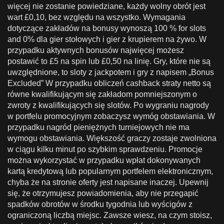
więcej nie zostanie powiedziane, każdy wolny obrót jest
wart £0,10, bez względu na wszystko. Wymagania
dotyczące zakładów na bonusy wynoszą 100 % for slots
and 0% dla gier stołowych i gier z krupierem na żywo. W
przypadku aktywnych bonusów najwięcej możesz
postawić to £5 na spin lub £0,50 na linię. Gry, które nie są
uwzględnione, to sloty z jackpotem i gry z napisem „Bonus
Excluded” W przypadku obliczeń cashback straty netto są
równe kwalifikującym się zakładom pomniejszonym o
zwroty z kwalifikujących się slotów. Po wygraniu nagrody
w portfelu promocyjnym zobaczysz wymóg obstawiania. W
przypadku nagród pieniężnych turniejowych nie ma
wymogu obstawiania. Większość graczy zostaje zwolniona
w ciągu kilku minut po szybkim sprawdzeniu. Promocje
można wykorzystać w przypadku wpłat dokonywanych
kartą kredytową lub popularnym portfelem elektronicznym,
chyba że na stronie oferty jest napisane inaczej. Upewnij
się, że otrzymujesz powiadomienia, aby nie przegapić
spadków obrotów w środku tygodnia lub wyścigów z
ograniczoną liczbą miejsc. Zawsze wiesz, na czym stoisz,