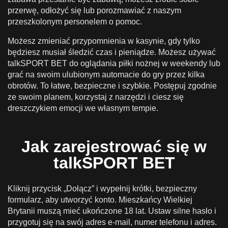
przerwę, odłożyć się lub porozmawiać z naszym
przeszkolonym personelem o pomoc.
Możesz zmieniać przypomnienia w kasynie, gdy tylko
będziesz musiał śledzić czas i pieniądze. Możesz używać
talkSPORT BET do oglądania piłki nożnej w weekendy lub
grać na swoim ulubionym automacie do gry przez kilka
obrotów. To łatwe, bezpieczne i szybkie. Postępuj zgodnie
ze swoim planem, korzystaj z narzędzi i ciesz się
dreszczykiem emocji we własnym tempie.
Jak zarejestrować się w
talkSPORT BET
Kliknij przycisk „Dołącz” i wypełnij krótki, bezpieczny
formularz, aby utworzyć konto. Mieszkańcy Wielkiej
Brytanii muszą mieć ukończone 18 lat. Ustaw silne hasło i
przygotuj się na swój adres e-mail, numer telefonu i adres.