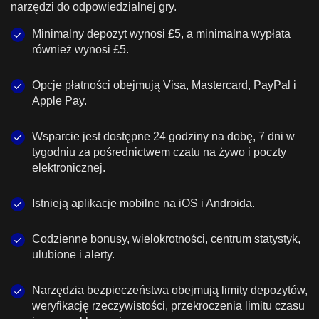
narzędzi do odpowiedzialnej gry.
Minimalny depozyt wynosi £5, a minimalna wypłata
również wynosi £5.
Opcje płatności obejmują Visa, Mastercard, PayPal i
Apple Pay.
Wsparcie jest dostępne 24 godziny na dobę, 7 dni w
tygodniu za pośrednictwem czatu na żywo i poczty
elektronicznej.
Istnieją aplikacje mobilne na iOS i Androida.
Codzienne bonusy, wielokrotności, centrum statystyk,
ulubione i alerty.
Narzędzia bezpieczeństwa obejmują limity depozytów,
weryfikację rzeczywistości, przekroczenia limitu czasu