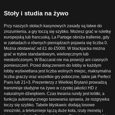
Stoły i studia na żywo
Przy naszych stołach kasynowych zasady są łatwe do
zrozumienia, a gry toczą się szybko. Możesz grać w ruletkę
europejską lub francuską. La Partage obniża trafienie, gdy
w zakładach o równych pieniądzach pojawia się liczba 0.
Można obstawiać od £1 do £5000. W blackjacka można
grać w trybie standardowym, wieloręcznym lub
nieskończonym. W Baccarat nie ma prowizji ani ciasnych
pomieszczeń. Przed dołączeniem do lobby w każdym
lobby wyświetlana jest liczba wolnych miejsc, maksymalna
liczba graczy oraz wszelkie gry poboczne, takie jak Perfect
Pairs lub 21+3. Prezenterzy z Wielkiej Brytanii prowadzą
transmisje studyjne na żywo w czystej jakości HD z
naturalnym dźwiękiem. Czas trwania rundy jest krótki, a
funkcja automatycznego tasowania sprawia, że rozgrywka
toczy się szybko. Tabele błyskawic dodają losowe
mnożniki, a teleturnieje łączą duże koła, rzuty monetą i