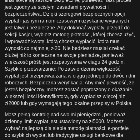
finansowe są zawsze bezpieczne, ponieważ nasz proces
jest zgodny ze ścisłymi zasadami prywatności i
bezpieczeństwa. Dzięki szeregowi bezpiecznych opcji
wypłat i jasnym ramom czasowym uzyskanie wygranych
jest łatwe i bezpieczne. Aby dokonać wypłaty, przejdź do
sekcji kasjer, wybierz metodę płatności, której chcesz użyć,
i wprowadź kwotę, którą chcesz wypłacić, która musi
wynosić co najmniej zł20. Nie będziesz musiał czekać
dłużej niż to konieczne na swoje pieniądze, ponieważ
większość próśb jest rozpatrywana w ciągu 24 godzin.
Szybkie przetwarzanie: Po zatwierdzeniu większość
wypłat jest przeprowadzana w ciągu jednego do dwóch dni
roboczych. Bezpieczna weryfikacja: Aby mieć pewność, że
jesteś bezpieczny, możesz zostać poproszony o okazanie
większej ilości identyfikatora, gdy wypłacisz więcej niż
zł2000 lub gdy wymagają tego lokalne przepisy w Polska.
Masz pełną kontrolę nad swoimi pieniędzmi, ponieważ
dzienny limit wypłat jest ustawiony na zł5000. Możesz
wybrać najlepszą dla siebie metodę płatności: e-portfele
do szybkich wypłat lub tradycyjne usługi bankowe dla