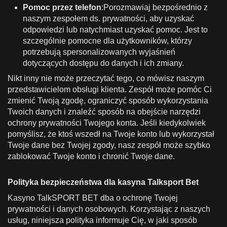
Pomoc przez telefon
:Porozmawiaj bezpośrednio z
naszym zespołem ds. prywatności, aby uzyskać
odpowiedzi lub natychmiast uzyskać pomoc. Jest to
szczególnie pomocne dla użytkowników, którzy
potrzebują spersonalizowanych wyjaśnień
dotyczących dostępu do danych i ich zmiany.
Nikt inny nie może przeczytać tego, co mówisz naszym
przedstawicielom obsługi klienta. Zespół może pomóc Ci
zmienić Twoją zgodę, ograniczyć sposób wykorzystania
Twoich danych i znaleźć sposób na obejście narzędzi
ochrony prywatności Twojego konta. Jeśli kiedykolwiek
pomyślisz, że ktoś wszedł na Twoje konto lub wykorzystał
Twoje dane bez Twojej zgody, nasz zespół może szybko
zablokować Twoje konto i chronić Twoje dane.
Polityka bezpieczeństwa dla kasyna Talksport Bet
Kasyno TalkSPORT BET dba o ochronę Twojej
prywatności i danych osobowych. Korzystając z naszych
usług, niniejsza polityka informuje Cię, w jaki sposób