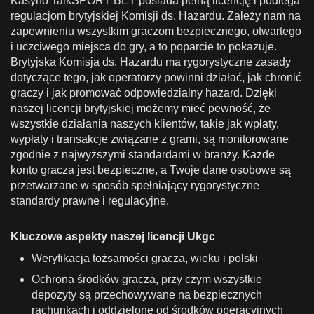
Kasyno TalkSPORT BET posiada pełną licencję i podlega
regulacjom brytyjskiej Komisji ds. Hazardu. Zależy nam na
zapewnieniu wszystkim graczom bezpiecznego, otwartego
i uczciwego miejsca do gry, a to poparcie to pokazuje.
Brytyjska Komisja ds. Hazardu ma rygorystyczne zasady
dotyczące tego, jak operatorzy powinni działać, jak chronić
graczy i jak promować odpowiedzialny hazard. Dzięki
naszej licencji brytyjskiej możemy mieć pewność, że
wszystkie działania naszych klientów, takie jak wpłaty,
wypłaty i transakcje związane z grami, są monitorowane
zgodnie z najwyższymi standardami w branży. Każde
konto gracza jest bezpieczne, a Twoje dane osobowe są
przetwarzane w sposób spełniający rygorystyczne
standardy prawne i regulacyjne.
Kluczowe aspekty naszej licencji Ukgc
Weryfikacja tożsamości gracza, wieku i polski
Ochrona środków gracza, przy czym wszystkie
depozyty są przechowywane na bezpiecznych
rachunkach i oddzielone od środków operacyjnych