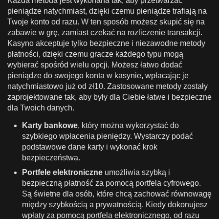
Każda metoda jest wykonana tak, aby przetwarzać
pieniądze natychmiast, dzięki czemu pieniądze trafiają na
Twoje konto od razu. W ten sposób możesz skupić się na
zabawie w grę, zamiast czekać na rozliczenie transakcji.
Kasyno akceptuje tylko bezpieczne i niezawodne metody
płatności, dzięki czemu gracze każdego typu mogą
wybierać spośród wielu opcji. Możesz łatwo dodać
pieniądze do swojego konta w kasynie, wpłacając je
natychmiastowo już od zł10. Zastosowane metody zostały
zaprojektowane tak, aby były dla Ciebie łatwe i bezpieczne
dla Twoich danych.
Karty bankowe
, który można wykorzystać do
szybkiego wpłacenia pieniędzy. Wystarczy podać
podstawowe dane karty i wykonać krok
bezpieczeństwa.
Portfele elektroniczne
umożliwia szybką i
bezpieczną płatność za pomocą portfela cyfrowego.
Są świetne dla osób, które chcą zachować równowagę
między szybkością a prywatnością. Kiedy dokonujesz
wpłaty za pomocą portfela elektronicznego, od razu