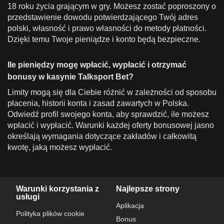
18 roku życia grającym w gry. Możesz zostać poproszony o
przedstawienie dowodu potwierdzającego Twój adres
polski, własność i prawo własności do metody płatności.
Dzięki temu Twoje pieniądze i konto będą bezpieczne.
Ile pieniędzy mogę wpłacić, wypłacić i otrzymać
bonusy w kasynie Talksport Bet?
Limity mogą się dla Ciebie różnić w zależności od sposobu
płacenia, historii konta i zasad zawartych w Polska.
Odwiedź profil swojego konta, aby sprawdzić, ile możesz
wpłacić i wypłacić. Warunki każdej oferty bonusowej jasno
określają wymagania dotyczące zakładów i całkowitą
kwotę, jaką możesz wypłacić.
Warunki korzystania z
Najlepsze strony
usługi
Aplikacja
Polityka plików cookie
Bonus