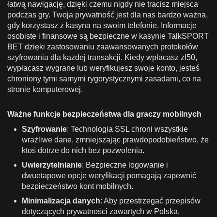
łatwą nawigację, dzięki czemu nigdy nie tracisz miejsca
podczas gry. Twoja prywatność jest dla nas bardzo ważna,
gdy korzystasz z kasyna na swoim telefonie. Informacje
osobiste i finansowe są bezpieczne w kasynie TalkSPORT
BET dzięki zastosowaniu zaawansowanych protokołów
szyfrowania dla każdej transakcji. Kiedy wpłacasz zł50,
wypłacasz wygrane lub weryfikujesz swoje konto, jesteś
chroniony tymi samymi rygorystycznymi zasadami, co na
stronie komputerowej.
Ważne funkcje bezpieczeństwa dla graczy mobilnych
Szyfrowanie
: Technologia SSL chroni wszystkie
wrażliwe dane, zmniejszając prawdopodobieństwo, że
ktoś dotrze do nich bez pozwolenia.
Uwierzytelnianie
: Bezpieczne logowanie i
dwuetapowe opcje weryfikacji pomagają zapewnić
bezpieczeństwo kont mobilnych.
Minimalizacja danych
: Aby przestrzegać przepisów
dotyczących prywatności zawartych w Polska,