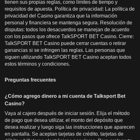
tienen sus propias reglas, como límites de tiempo y
requisitos de apuesta. Política de privacidad: La política de
privacidad del Casino garantiza que la información
personal y financiera se mantenga segura. Resolución de
disputas: todos los desacuerdos se manejan de acuerdo
con los pasos que ofrece TalkSPORT BET Casino. Cierre:
TalkSPORT BET Casino puede cerrar cuentas o retirar
ganancias si se infringen las reglas. Las personas que
siguen utilizando TalkSPORT BET Casino aceptan todos
estos términos y condiciones.
Preguntas frecuentes
¿Cómo agrego dinero a mi cuenta de Talksport Bet
Casino?
Vaya al cajero después de iniciar sesión. Elija el método
de pago que desea utilizar, el monto del depósito que
desea realizar y luego siga las instrucciones que aparecen
en pantalla. Se aceptan tarjetas de crédito, tarjetas de