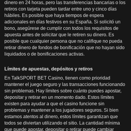
dinero en 24 horas, pero las transferencias bancarias o los
retiros con tarjeta pueden tardar entre uno y cinco días
hábiles. Es posible que haya tiempos de espera
adicionales en días festivos en su España. Si solicitó un
bono, asegúrese de cumplir con todos los requisitos de
apuesta antes de solicitar que le retiren su dinero. Es
posible que cualquier persona que no califique no pueda
retirar dinero de fondos de bonificación que no hayan sido
liquidados o de bonificaciones activas.
Límites de apuestas, depósitos y retiros
En TalkSPORT BET Casino, tienen como prioridad
mantener el juego seguro y las transacciones funcionando
sin problemas. Hay límites sobre cuánto puedes apostar,
depositar y retirar en un momento dado. Estos límites
existen para ayudar a que el casino funcione sin
problemas y mantener a los jugadores seguros. Si bien
estamos atentos al dinero, estos límites garantizan que
todos se diviertan utilizando el sitio. La cantidad mínima
que puede apostar, depositar o retirar puede cambiar