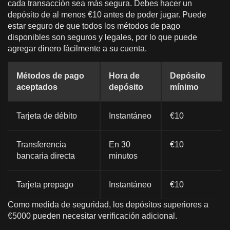
cada transacción sea más segura. Debes hacer un
depósito de al menos €10 antes de poder jugar. Puede
estar seguro de que todos los métodos de pago
disponibles son seguros y legales, por lo que puede
agregar dinero fácilmente a su cuenta.
Métodos de pago
Hora de
Depósito
aceptados
depósito
mínimo
Tarjeta de débito
Instantáneo
€10
Transferencia
En 30
€10
bancaria directa
minutos
Tarjeta prepago
Instantáneo
€10
Como medida de seguridad, los depósitos superiores a
€5000 pueden necesitar verificación adicional.