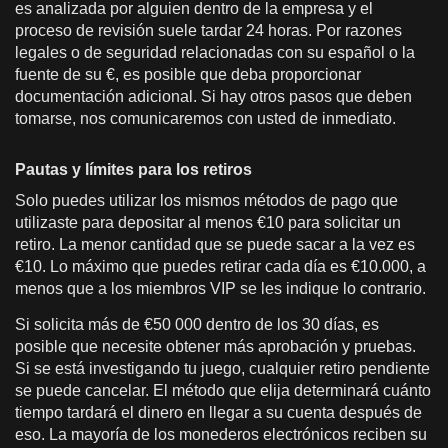
es analizada por alguien dentro de la empresa y el
proceso de revisión suele tardar 24 horas. Por razones
legales o de seguridad relacionadas con su español o la
fuente de su €, es posible que deba proporcionar
documentación adicional. Si hay otros pasos que deben
tomarse, nos comunicaremos con usted de inmediato.
Pautas y límites para los retiros
Solo puedes utilizar los mismos métodos de pago que
utilizaste para depositar al menos €10 para solicitar un
retiro. La menor cantidad que se puede sacar a la vez es
€10. Lo máximo que puedes retirar cada día es €10.000, a
menos que a los miembros VIP se les indique lo contrario.
Si solicita más de €50 000 dentro de los 30 días, es
posible que necesite obtener más aprobación y pruebas.
Si se está investigando tu juego, cualquier retiro pendiente
se puede cancelar. El método que elija determinará cuánto
tiempo tardará el dinero en llegar a su cuenta después de
eso. La mayoría de los monederos electrónicos reciben su