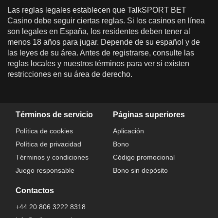
Las reglas legales establecen que TalkSPORT BET
Casino debe seguir ciertas reglas. Si los casinos en línea
son legales en España, los residentes deben tener al
menos 18 años para jugar. Depende de su español y de
las leyes de su área. Antes de registrarse, consulte las
reglas locales y nuestros términos para ver si existen
restricciones en su área de derecho.
Términos de servicio
Páginas superiores
Política de cookies
Aplicación
Política de privacidad
Bono
Términos y condiciones
Código promocional
Juego responsable
Bono sin depósito
Contactos
+44 20 806 3222 8318