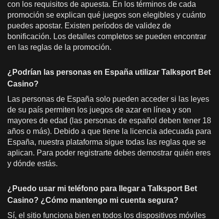
con los requisitos de apuesta. En los términos de cada
promoción se explican qué juegos son elegibles y cuánto
puedes apostar. Existen períodos de validez de
bonificación. Los detalles completos se pueden encontrar
en las reglas de la promoción.
¿Podrían las personas en España utilizar Talksport Bet
Casino?
Las personas de España solo pueden acceder si las leyes
de su país permiten los juegos de azar en línea y son
mayores de edad (las personas de español deben tener 18
años o más). Debido a que tiene la licencia adecuada para
España, nuestra plataforma sigue todas las reglas que se
aplican. Para poder registrarte debes demostrar quién eres
y dónde estás.
¿Puedo usar mi teléfono para llegar a Talksport Bet
Casino? ¿Cómo mantengo mi cuenta segura?
Sí, el sitio funciona bien en todos los dispositivos móviles