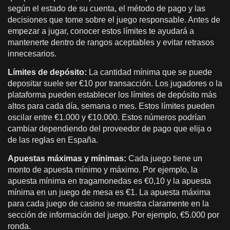
según el estado de su cuenta, el método de pago y las
decisiones que tome sobre el juego responsable. Antes de
empezar a jugar, conocer estos límites te ayudará a
mantenerte dentro de rangos aceptables y evitar retrasos
innecesarios.
Límites de depósito:
La cantidad mínima que se puede
depositar suele ser €10 por transacción. Los jugadores o la
plataforma pueden establecer los límites de depósito más
altos para cada día, semana o mes. Estos límites pueden
oscilar entre €1.000 y €10.000. Estos números podrían
cambiar dependiendo del proveedor de pago que elija o
de las reglas en España.
Apuestas máximas y mínimas:
Cada juego tiene un
monto de apuesta mínimo y máximo. Por ejemplo, la
apuesta mínima en tragamonedas es €0,10 y la apuesta
mínima en un juego de mesa es €1. La apuesta máxima
para cada juego de casino se muestra claramente en la
sección de información del juego. Por ejemplo, €5.000 por
ronda.