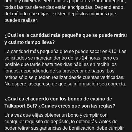
débito y billeteras electrónicas populares. Para protegerte,
todas las transferencias están encriptadas. Dependiendo
del método que elijas, existen depósitos mínimos que
puedes realizar.
¿Cuál es la cantidad más pequeña que se puede retirar
y cuánto tiempo lleva?
La cantidad más pequeña que se puede sacar es £10. Las
solicitudes se manejan dentro de las 24 horas, pero es
posible que tarde hasta tres días hábiles en recibir los
fondos, dependiendo de su proveedor de pagos. Los
retiros sólo se pueden realizar desde cuentas verificadas.
No espere; asegúrese de que su información sea correcta.
¿Cuál es el acuerdo con los bonos de casino de
Talksport Bet? ¿Cuáles crees que son las reglas?
Una vez que elijas obtener un bono y cumplir con
cualquier requisito de depósito, lo obtendrás. Antes de
poder retirar sus ganancias de bonificación, debe cumplir