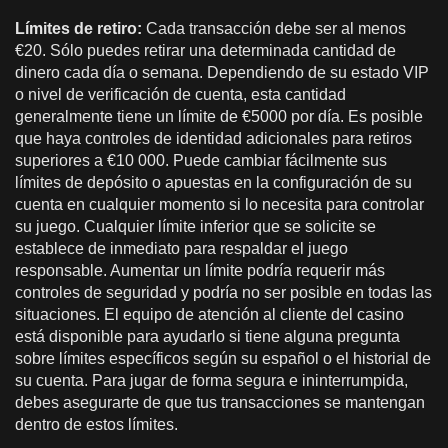
Límites de retiro:
Cada transacción debe ser al menos
€20. Sólo puedes retirar una determinada cantidad de
dinero cada día o semana. Dependiendo de su estado VIP
o nivel de verificación de cuenta, esta cantidad
generalmente tiene un límite de €5000 por día. Es posible
que haya controles de identidad adicionales para retiros
superiores a €10 000. Puede cambiar fácilmente sus
límites de depósito o apuestas en la configuración de su
cuenta en cualquier momento si lo necesita para controlar
su juego. Cualquier límite inferior que se solicite se
establece de inmediato para respaldar el juego
responsable. Aumentar un límite podría requerir más
controles de seguridad y podría no ser posible en todas las
situaciones. El equipo de atención al cliente del casino
está disponible para ayudarlo si tiene alguna pregunta
sobre límites específicos según su español o el historial de
su cuenta. Para jugar de forma segura e ininterrumpida,
debes asegurarte de que tus transacciones se mantengan
dentro de estos límites.