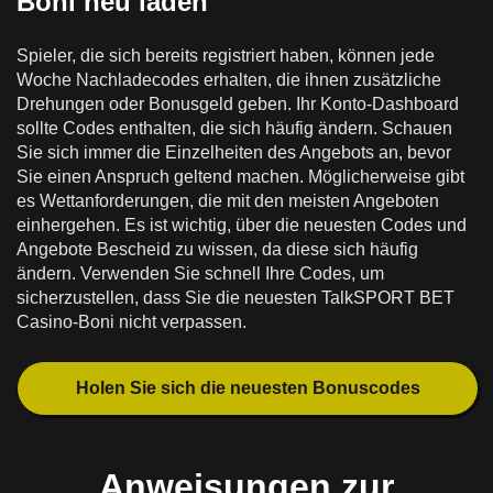
Boni neu laden
Spieler, die sich bereits registriert haben, können jede
Woche Nachladecodes erhalten, die ihnen zusätzliche
Drehungen oder Bonusgeld geben. Ihr Konto-Dashboard
sollte Codes enthalten, die sich häufig ändern. Schauen
Sie sich immer die Einzelheiten des Angebots an, bevor
Sie einen Anspruch geltend machen. Möglicherweise gibt
es Wettanforderungen, die mit den meisten Angeboten
einhergehen. Es ist wichtig, über die neuesten Codes und
Angebote Bescheid zu wissen, da diese sich häufig
ändern. Verwenden Sie schnell Ihre Codes, um
sicherzustellen, dass Sie die neuesten TalkSPORT BET
Casino-Boni nicht verpassen.
Holen Sie sich die neuesten Bonuscodes
Anweisungen zur