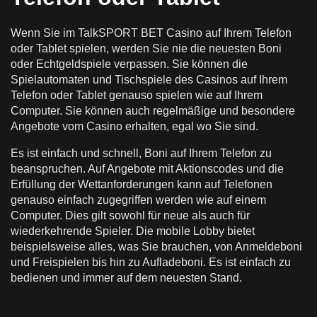
Wenn Sie im TalkSPORT BET Casino auf Ihrem Telefon
oder Tablet spielen, werden Sie nie die neuesten Boni
oder Echtgeldspiele verpassen. Sie können die
Spielautomaten und Tischspiele des Casinos auf Ihrem
Telefon oder Tablet genauso spielen wie auf Ihrem
Computer. Sie können auch regelmäßige und besondere
Angebote vom Casino erhalten, egal wo Sie sind.
Es ist einfach und schnell, Boni auf Ihrem Telefon zu
beanspruchen. Auf Angebote mit Aktionscodes und die
Erfüllung der Wettanforderungen kann auf Telefonen
genauso einfach zugegriffen werden wie auf einem
Computer. Dies gilt sowohl für neue als auch für
wiederkehrende Spieler. Die mobile Lobby bietet
beispielsweise alles, was Sie brauchen, von Anmeldeboni
und Freispielen bis hin zu Aufladeboni. Es ist einfach zu
bedienen und immer auf dem neuesten Stand.