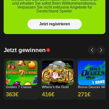
und erhalten Sie sofort Ihren Willkommensbonus.
Verpassen Sie nicht exklusive Angebote für
Deutschland Spieler.
Jetzt registrieren
Jetzt gewinnen
Golden 7 Classic
Where’s the Gold
Bonus Deuces Wild 1 Ha
363€
416€
271€