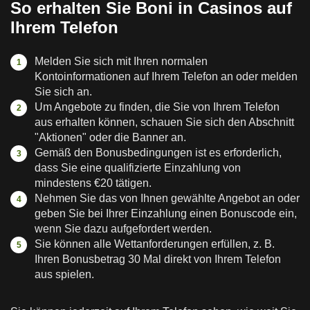
So erhalten Sie Boni in Casinos auf
Ihrem Telefon
Melden Sie sich mit Ihren normalen
Kontoinformationen auf Ihrem Telefon an oder melden
Sie sich an.
Um Angebote zu finden, die Sie von Ihrem Telefon
aus erhalten können, schauen Sie sich den Abschnitt
"Aktionen" oder die Banner an.
Gemäß den Bonusbedingungen ist es erforderlich,
dass Sie eine qualifizierte Einzahlung von
mindestens €20 tätigen.
Nehmen Sie das von Ihnen gewählte Angebot an oder
geben Sie bei Ihrer Einzahlung einen Bonuscode ein,
wenn Sie dazu aufgefordert werden.
Sie können alle Wettanforderungen erfüllen, z. B.
Ihren Bonusbetrag 30 Mal direkt von Ihrem Telefon
aus spielen.