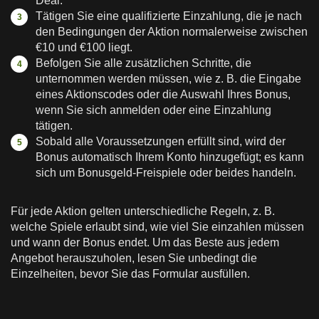
Deal.
Tätigen Sie eine qualifizierte Einzahlung, die je nach
den Bedingungen der Aktion normalerweise zwischen
€10 und €100 liegt.
Befolgen Sie alle zusätzlichen Schritte, die
unternommen werden müssen, wie z. B. die Eingabe
eines Aktionscodes oder die Auswahl Ihres Bonus,
wenn Sie sich anmelden oder eine Einzahlung
tätigen.
Sobald alle Voraussetzungen erfüllt sind, wird der
Bonus automatisch Ihrem Konto hinzugefügt; es kann
sich um Bonusgeld-Freispiele oder beides handeln.
Für jede Aktion gelten unterschiedliche Regeln, z. B.
welche Spiele erlaubt sind, wie viel Sie einzahlen müssen
und wann der Bonus endet. Um das Beste aus jedem
Angebot herauszuholen, lesen Sie unbedingt die
Einzelheiten, bevor Sie das Formular ausfüllen.