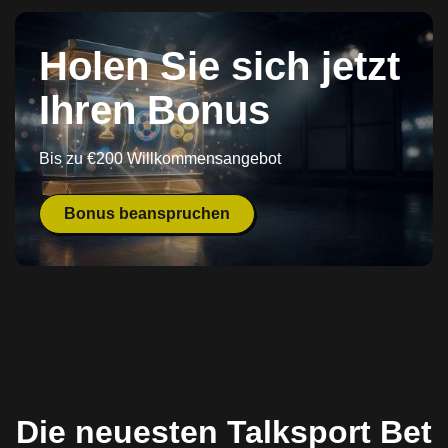
Holen Sie sich jetzt
Ihren Bonus
Bis zu €200 Willkommensangebot
Bonus beanspruchen
Die neuesten Talksport Bet