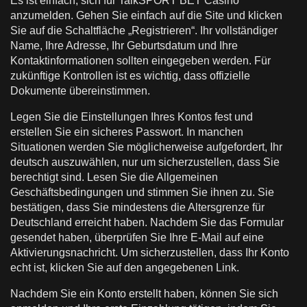
Es ist einfach, sich für TalkSPORT BET Casino
anzumelden. Gehen Sie einfach auf die Site und klicken
Sie auf die Schaltfläche „Registrieren“. Ihr vollständiger
Name, Ihre Adresse, Ihr Geburtsdatum und Ihre
Kontaktinformationen sollten eingegeben werden. Für
zukünftige Kontrollen ist es wichtig, dass offizielle
Dokumente übereinstimmen.
Legen Sie die Einstellungen Ihres Kontos fest und
erstellen Sie ein sicheres Passwort. In manchen
Situationen werden Sie möglicherweise aufgefordert, Ihr
deutsch auszuwählen, nur um sicherzustellen, dass Sie
berechtigt sind. Lesen Sie die Allgemeinen
Geschäftsbedingungen und stimmen Sie ihnen zu. Sie
bestätigen, dass Sie mindestens die Altersgrenze für
Deutschland erreicht haben. Nachdem Sie das Formular
gesendet haben, überprüfen Sie Ihre E-Mail auf eine
Aktivierungsnachricht. Um sicherzustellen, dass Ihr Konto
echt ist, klicken Sie auf den angegebenen Link.
Nachdem Sie ein Konto erstellt haben, können Sie sich