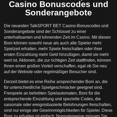
Casino Bonuscodes und
Sonderangebote
Die neuesten TalkSPORT BET Casino-Bonuscodes und
Sonderangebote sind der Schlüssel zu einer
unterhaltsamen und lohnenden Zeit im Casino. Mit diesen
Boni können sowohl neue als auch alte Spieler mehr
Spielzeit erhalten, mehr Spiele freischalten oder ihrer
ersten Einzahlung mehr Geld hinzufügen, damit sie mehr
wert ist. Aktionen, die zur richtigen Zeit stattfinden, können
Ihnen einen großen Vorteil verschaffen, egal ob Sie neu
auf der Website oder regelmäßiger Besucher sind.
Derzeit bietet es eine Reihe ansprechender Boni an, die
für unterschiedliche Spielgeschmäcker geeignet sind.
Freispiele an beliebten Spielautomaten, Boni für die
entsprechende Einzahlung und spezielle Codes, die
saisonale oder ereignisbasierte Belohnungen freischalten,
sind nur einige der Gewinnmöglichkeiten für Spieler. Diese
Boni zu erhalten ist einfach; Normalerweise müssen Sie