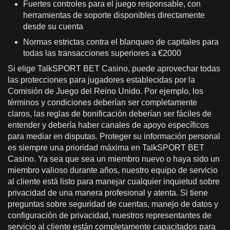
Fuertes controles para el juego responsable, con
herramientas de soporte disponibles directamente
desde su cuenta
Normas estrictas contra el blanqueo de capitales para
todas las transacciones superiores a €2000
Si elige TalkSPORT BET Casino, puede aprovechar todas
las protecciones para jugadores establecidas por la
Comisión de Juego del Reino Unido. Por ejemplo, los
términos y condiciones deberían ser completamente
claros, las reglas de bonificación deberían ser fáciles de
entender y debería haber canales de apoyo específicos
para mediar en disputas. Proteger su información personal
es siempre una prioridad máxima en TalkSPORT BET
Casino. Ya sea que sea un miembro nuevo o haya sido un
miembro valioso durante años, nuestro equipo de servicio
al cliente está listo para manejar cualquier inquietud sobre
privacidad de una manera profesional y atenta. Si tiene
preguntas sobre seguridad de cuentas, manejo de datos y
configuración de privacidad, nuestros representantes de
servicio al cliente están completamente capacitados para