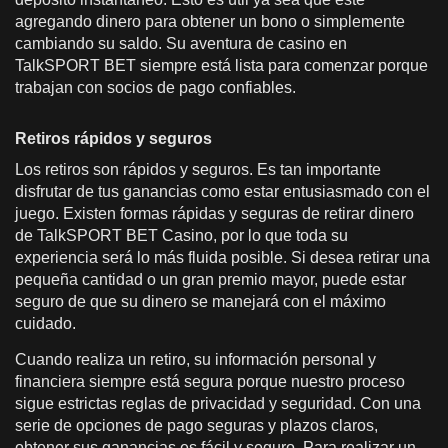
agregando dinero para obtener un bono o simplemente
cambiando su saldo. Su aventura de casino en
TalkSPORT BET siempre está lista para comenzar porque
trabajan con socios de pago confiables.
Retiros rápidos y seguros
Los retiros son rápidos y seguros. Es tan importante
disfrutar de tus ganancias como estar entusiasmado con el
juego. Existen formas rápidas y seguras de retirar dinero
de TalkSPORT BET Casino, por lo que toda su
experiencia será lo más fluida posible. Si desea retirar una
pequeña cantidad o un gran premio mayor, puede estar
seguro de que su dinero se manejará con el máximo
cuidado.
Cuando realiza un retiro, su información personal y
financiera siempre está segura porque nuestro proceso
sigue estrictas reglas de privacidad y seguridad. Con una
serie de opciones de pago seguras y plazos claros,
obtener sus ganancias es fácil y seguro. Para realizar un