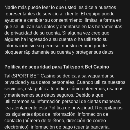
Nadie más puede leer lo que usted les dice a nuestros
representantes de servicio al cliente. El equipo puede
ayudarle a cambiar su consentimiento, limitar la forma en
que se utilizan sus datos y orientarse en las herramientas
de privacidad de su cuenta. Si alguna vez cree que
alguien ha ingresado a su cuenta o ha utilizado su
información sin su permiso, nuestro equipo puede
bloquear rápidamente su cuenta y proteger sus datos.
Política de seguridad para Talksport Bet Casino
TalkSPORT BET Casino se dedica a salvaguardar su
privacidad y sus datos personales. Cuando utiliza nuestros
servicios, esta política le indica cómo obtenemos, usamos
y mantenemos sus datos seguros. Debido a que
utilizaremos su información personal de ciertas maneras,
lea atentamente esta Política de privacidad. Recopilamos
los siguientes tipos de información: información de
contacto (número de teléfono, dirección de correo
electrónico), información de pago (cuenta bancaria,