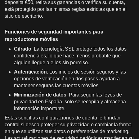
deposita €50, retira sus ganancias o verifica su cuenta,
está protegido por las mismas reglas estrictas que en el
sitio de escritorio.
Funciones de seguridad importantes para
reproductores móviles
Cifrado
: La tecnología SSL protege todos los datos
confidenciales, lo que hace menos probable que
alguien llegue a ellos sin permiso.
Autenticación
: Los inicios de sesión seguros y las
opciones de verificación en dos pasos ayudan a
mantener seguras las cuentas móviles.
Minimización de datos
: Para seguir las leyes de
privacidad en España, solo se recopila y almacena
información importante.
Estas sencillas configuraciones de cuenta le brindan
control si desea proteger su privacidad o cambiar la forma
en que se utilizan sus datos o preferencias de marketing.
Las actualizaciones de seguridad periódicas mantienen su