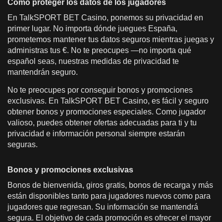
Cómo proteger los datos de los jugadores
En TalkSPORT BET Casino, ponemos su privacidad en
primer lugar. No importa dónde juegues España,
prometemos mantener tus datos seguros mientras juegas y
administras tus €. No te preocupes —no importa qué
español seas, nuestras medidas de privacidad te
mantendrán seguro.
No te preocupes por conseguir bonos y promociones
exclusivas. En TalkSPORT BET Casino, es fácil y seguro
obtener bonos y promociones especiales. Como jugador
valioso, puedes obtener ofertas adecuadas para ti y tu
privacidad e información personal siempre estarán
seguras.
Bonos y promociones exclusivas
Bonos de bienvenida, giros gratis, bonos de recarga y más
están disponibles tanto para jugadores nuevos como para
jugadores que regresan. Su información se mantendrá
segura. El objetivo de cada promoción es ofrecer el mayor