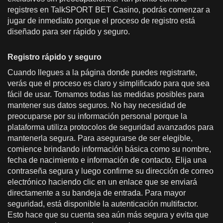
registres en TalkSPORT BET Casino, podrás comenzar a
jugar de inmediato porque el proceso de registro está
diseñado para ser rápido y seguro.
Registro rápido y seguro
Cuando llegues a la página donde puedes registrarte,
verás que el proceso es claro y simplificado para que sea
fácil de usar. Tomamos todas las medidas posibles para
mantener sus datos seguros. No hay necesidad de
preocuparse por su información personal porque la
plataforma utiliza protocolos de seguridad avanzados para
mantenerla segura. Para asegurarse de ser elegible,
comience brindando información básica como su nombre,
fecha de nacimiento e información de contacto. Elija una
contraseña segura y luego confirme su dirección de correo
electrónico haciendo clic en un enlace que se enviará
directamente a su bandeja de entrada. Para mayor
seguridad, está disponible la autenticación multifactor.
Esto hace que su cuenta sea aún más segura y evita que