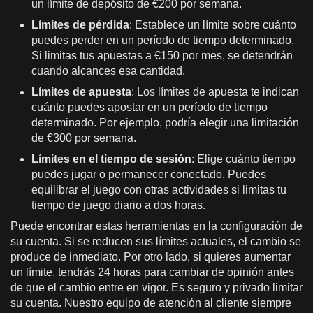
un límite de depósito de €200 por semana.
Límites de pérdida
: Establece un límite sobre cuánto
puedes perder en un período de tiempo determinado.
Si limitas tus apuestas a €150 por mes, se detendrán
cuando alcances esa cantidad.
Límites de apuesta
: Los límites de apuesta te indican
cuánto puedes apostar en un período de tiempo
determinado. Por ejemplo, podría elegir una limitación
de €300 por semana.
Límites en el tiempo de sesión
: Elige cuánto tiempo
puedes jugar o permanecer conectado. Puedes
equilibrar el juego con otras actividades si limitas tu
tiempo de juego diario a dos horas.
Puede encontrar estas herramientas en la configuración de
su cuenta. Si se reducen sus límites actuales, el cambio se
produce de inmediato. Por otro lado, si quieres aumentar
un límite, tendrás 24 horas para cambiar de opinión antes
de que el cambio entre en vigor. Es seguro y privado limitar
su cuenta. Nuestro equipo de atención al cliente siempre