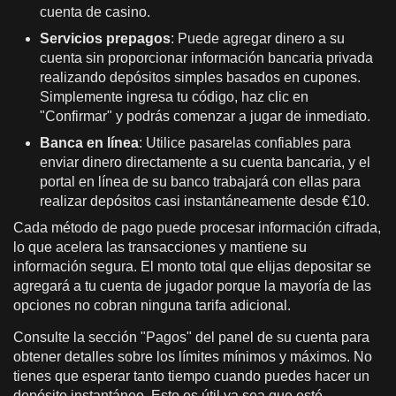
cuenta de casino.
Servicios prepagos
: Puede agregar dinero a su
cuenta sin proporcionar información bancaria privada
realizando depósitos simples basados en cupones.
Simplemente ingresa tu código, haz clic en
"Confirmar" y podrás comenzar a jugar de inmediato.
Banca en línea
: Utilice pasarelas confiables para
enviar dinero directamente a su cuenta bancaria, y el
portal en línea de su banco trabajará con ellas para
realizar depósitos casi instantáneamente desde €10.
Cada método de pago puede procesar información cifrada,
lo que acelera las transacciones y mantiene su
información segura. El monto total que elijas depositar se
agregará a tu cuenta de jugador porque la mayoría de las
opciones no cobran ninguna tarifa adicional.
Consulte la sección "Pagos" del panel de su cuenta para
obtener detalles sobre los límites mínimos y máximos. No
tienes que esperar tanto tiempo cuando puedes hacer un
depósito instantáneo. Esto es útil ya sea que esté