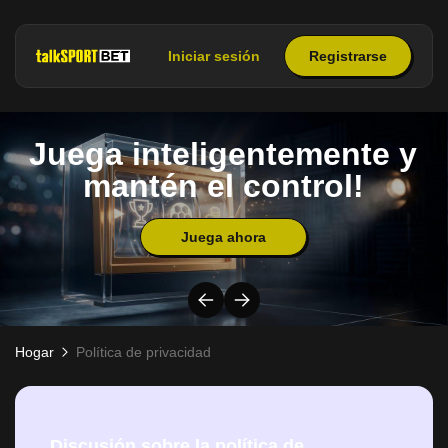
Iniciar sesión
Registrarse
Juega inteligentemente y
mantén el control!
Juega ahora
Hogar
Política de privacidad
Discusión sobre la política de