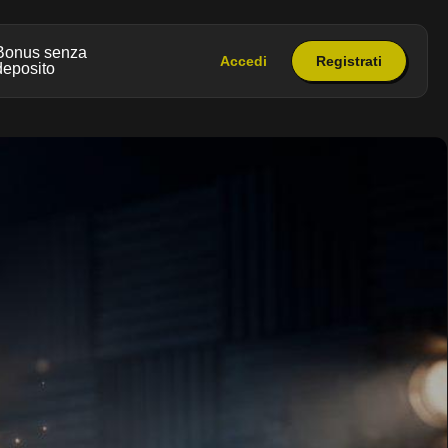
Bonus senza
Accedi
Registrati
deposito