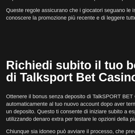
Queste regole assicurano che i giocatori seguano le i
conoscere la promozione più recente e di leggere tutte 
Richiedi subito il tuo
di Talksport Bet Casin
Ottenere il bonus senza deposito di TalkSPORT BET Ca
automaticamente al tuo nuovo account dopo aver termin
un deposito. Questo ti consente di iniziare subito a esp
utilizzando denaro extra per testare le opzioni della pi
Chiunque sia idoneo può avviare il processo, che pr