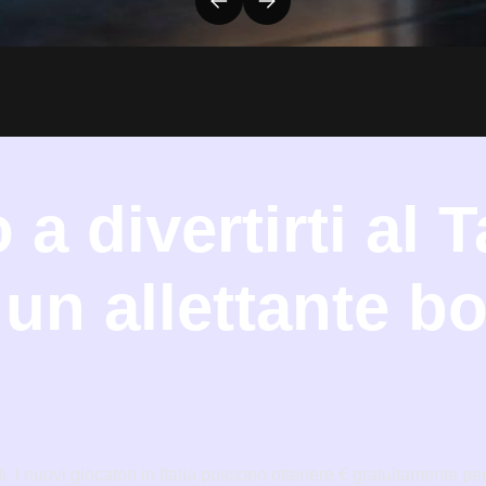
o a divertirti al 
un allettante b
iti. I nuovi giocatori in Italia possono ottenere € gratuitamente per