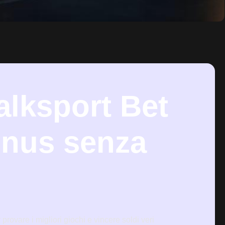
Talksport Bet
onus senza
 provare i migliori giochi e vincere soldi veri