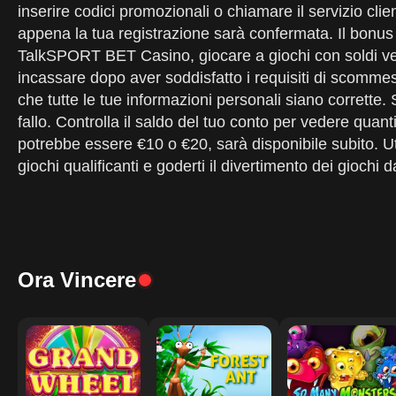
inserire codici promozionali o chiamare il servizio clie
appena la tua registrazione sarà confermata. Il bonu
TalkSPORT BET Casino, giocare a giochi con soldi ver
incassare dopo aver soddisfatto i requisiti di scomm
che tutte le tue informazioni personali siano corrette. 
fallo. Controlla il saldo del tuo conto per vedere quant
potrebbe essere €10 o €20, sarà disponibile subito. Uti
giochi qualificanti e goderti il divertimento dei giochi
Ora Vincere
Glow
425€