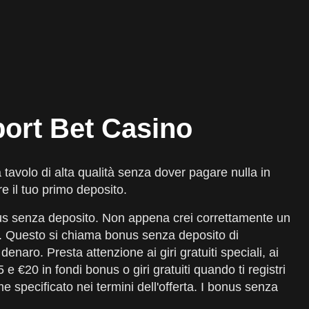
port Bet Casino
tavolo di alta qualità senza dover pagare nulla in
e il tuo primo deposito.
onus senza deposito. Non appena crei correttamente un
nò. Questo si chiama bonus senza deposito di
aro. Presta attenzione ai giri gratuiti speciali, ai
 e €20 in fondi bonus o giri gratuiti quando ti registri
ome specificato nei termini dell'offerta. I bonus senza